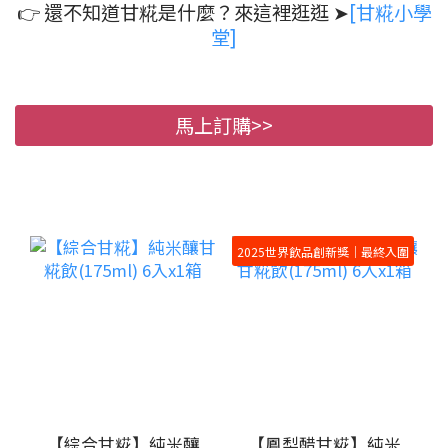
👉 還不知道甘糀是什麼？來這裡逛逛 ➤
[甘糀小學
堂]
馬上訂購>>
2025世界飲品創新獎｜最終入圍
【綜合甘糀】純米釀
【鳳梨醋甘糀】純米