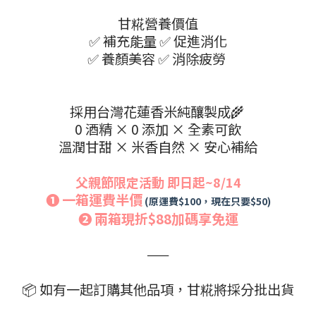
甘糀營養價值
✅ 補充能量 ✅ 促進消化
✅ 養顏美容 ✅ 消除疲勞
採用台灣花蓮香米純釀製成🌾
0 酒精 × 0 添加 × 全素可飲
溫潤甘甜 × 米香自然 × 安心補給
父親節限定活動 即日起~8/14
➊ 一箱運費半價
(原運費$100，現在只要$50)
➋ 兩箱現折$88加碼享免運
——
📦 如有一起訂購其他品項，甘糀將採分批出貨