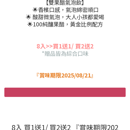
【雙果醋氣泡飲】
🌟香檳口感，氣泡綿密順口
🌟 酸甜微氣泡，大人小孩都愛喝
🌟100純釀果醋，黃金比例配方
8入>>買1送1/ 買2送2
*贈品皆為綜合口味
『賞味期限2025/08/21』
8入 買1送1/ 買2送2 『賞味期限202