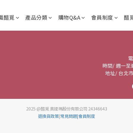
識醋覓
產品分類
購物Q&A
會員制度
醋
電
時間/ 週一至週五 1
地址/ 台北
2025 @醋覓 奧提瑪股份有限公司 24346643
退換貨政策
|
常見問題
|會員制度