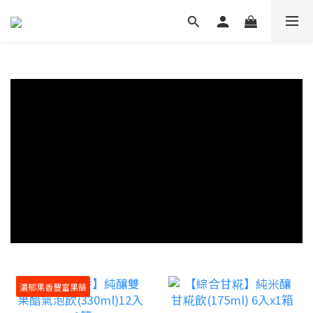
濃郁果香豐富果韻