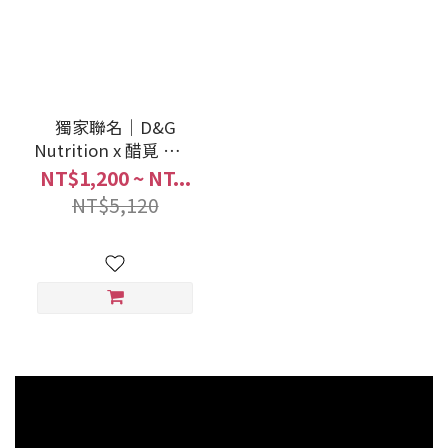
獨家聯名｜D&G
Nutrition x 醋覓 梅．
有酵順暢飲(10入/盒)
NT$1,200 ~ NT...
NT$5,120