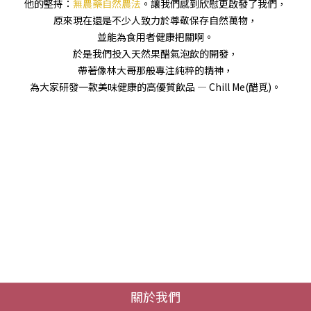
他的堅持：
無農藥自然農法
。讓我們感到欣慰更啟發了我們，
原來現在還是不少人致力於尊敬保存自然萬物，
並能為食用者健康把關啊。
於是我們投入天然果醋氣泡飲的開發，
帶著像林大哥那般專注純粹的精神，
為大家研發一款美味健康的高優質飲品 — Chill Me(醋覓)。
關於我們