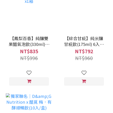
【鳳梨百香】純釀雙
【綜合甘糀】純米釀
果醋氣泡飲(330ml)12
甘糀飲(175ml) 6入x1
入x1箱
箱
NT$835
NT$792
NT$996
NT$960