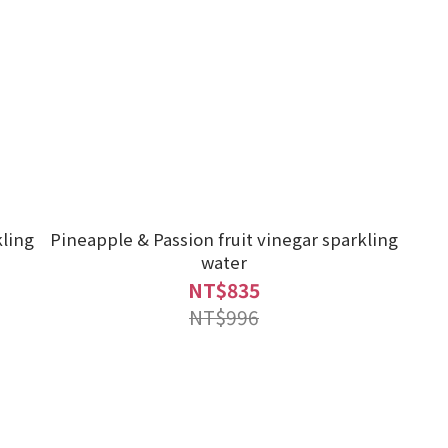
kling
Pineapple & Passion fruit vinegar sparkling
water
NT$835
NT$996