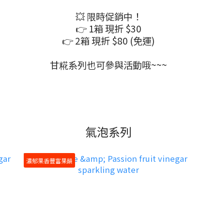
💥 限時促銷中！
👉 1箱 現折 $30
👉 2箱 現折 $80 (免運)
甘糀系列也可參與活動哦~~~
氣泡系列
濃郁果香豐富果韻