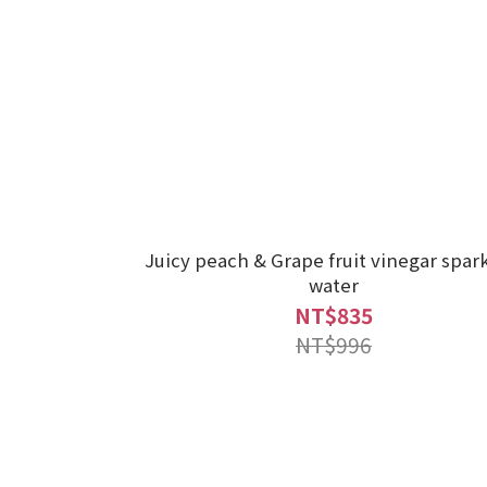
Juicy peach & Grape fruit vinegar spar
water
NT$835
NT$996