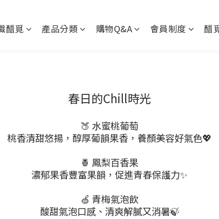
識醋覓
產品分類
購物Q&A
會員制度
醋
春日的Chill時光
🍑 水蜜桃葡萄
桃香清甜悠揚，醇厚葡韻果香，養顏美容好氣色💖
🍍 鳳梨百香果
濃郁果香豐富果韻，促進青春保護力✨
🍏 青梅氣泡飲
酸甜氣泡口感、清爽解膩又消暑🍃