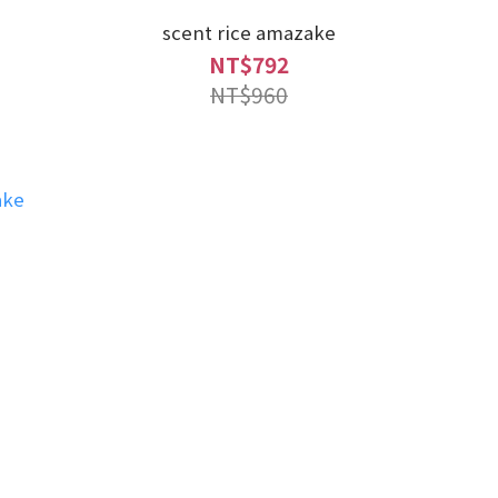
scent rice amazake
NT$792
NT$960