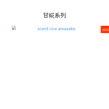
甘糀系列
20