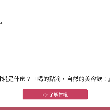
ke
甘糀是什麼？『喝的點滴，自然的美容飲！
👉 了解甘糀