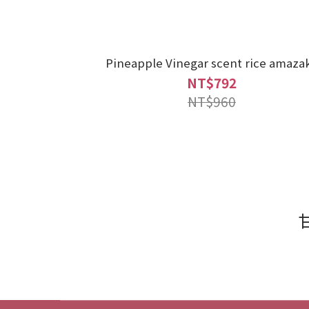
Pineapple Vinegar scent rice amaza
NT$792
NT$960