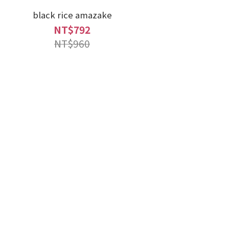
black rice amazake
NT$792
NT$960