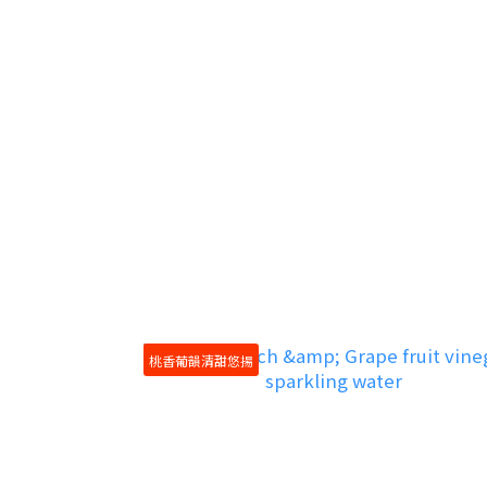
桃香葡韻清甜悠揚