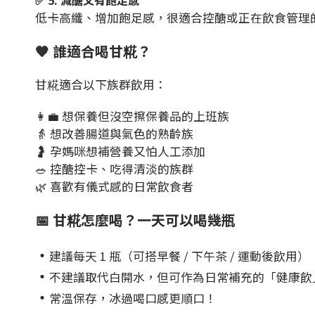
✅ 5. 減醣又有飽足感
低卡高纖、增加飽足感，很適合控醣或正在飲食管理
🧡 誰適合喝甘糀？
甘糀適合以下族群飲用：
👩‍💼 想保養但沒空擦保養品的上班族
👵 想改善腸道與氣色的熟齡族
🤰 孕媽咪想補營養又怕人工添加
🥗 控醣控卡、吃得清淡的族群
🌿 喜歡有儀式感的日常飲食者
📅 甘糀怎麼喝？一天可以喝幾瓶
‧
建議每天 1 瓶（可搭早餐 / 下午茶 / 運動後飲用）
‧
不建議取代白開水，但可作為日常補充的「健康飲
‧
常溫保存，冰過喝口感更順口！