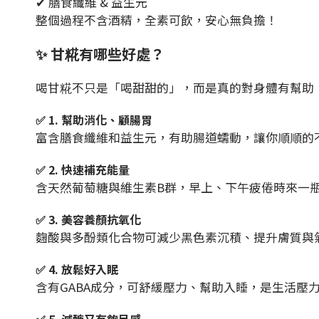
✔ 膳食纖維 & 益生元
整個過程不含酒精，全素可飲，安心無負擔！
✨ 甘糀有哪些好處？
喝甘糀不只是「喝甜甜的」，而是真的對身體有幫助
✅ 1. 幫助消化、顧腸胃
富含膳食纖維和益生元，有助腸道蠕動，讓你順順的
✅ 2. 快速補充能量
含天然葡萄糖與維生素B群，早上、下午疲倦時來一
✅ 3. 美容養顏抗氧化
麴酸與多酚類化合物可減少黑色素沉積、提升膚質與
✅ 4. 放鬆好入眠
含有GABA成分，可舒緩壓力、幫助入睡，是生活壓