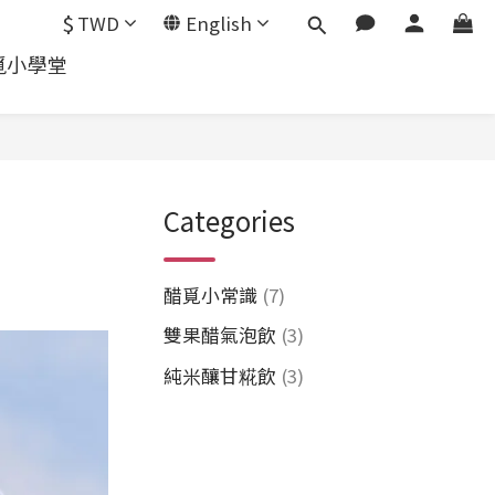
$
TWD
English
覓小學堂
Categories
醋覓小常識
(7)
雙果醋氣泡飲
(3)
純米釀甘糀飲
(3)