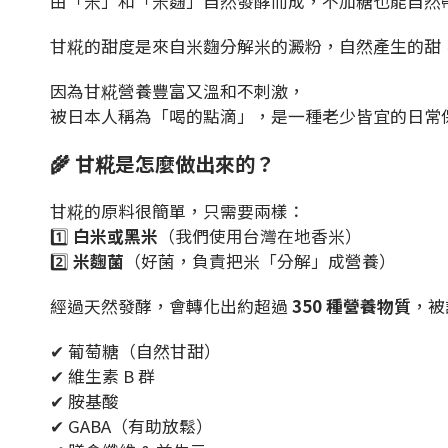
由「米」和「米麴」自然發酵而成，不加糖也能自然
甘糀的甜度是來自米麴分解米的澱粉，自然產生的甜
因為甘糀營養豐富又溫和不刺激，
被日本人稱為「喝的點滴」，是一種老少皆宜的日常
🌾 甘糀是怎麼做出來的？
甘糀的原料很簡單，只需要兩樣：
1️⃣
白米或黑米
（我們使用台灣在地香米）
2️⃣
米麴菌
（好菌，負責把米「分解」成營養）
經過天然發酵，會轉化出約超過
350 種營養物質
，被
✔ 葡萄糖（自然甘甜）
✔ 維生素 B 群
✔ 胺基酸
✔ GABA（有助放鬆）