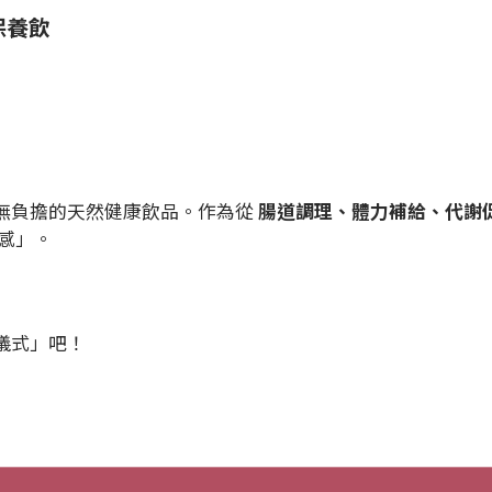
保養飲
無負擔的天然健康飲品。作為從
腸道調理、體力補給、代謝
感」。
儀式」吧！