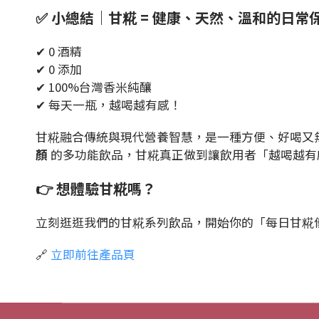
✅ 小總結｜甘糀 = 健康、天然、溫和的日常
✔ 0 酒精
✔ 0 添加
✔ 100%台灣香米純釀
✔ 每天一瓶，越喝越有感！
甘糀融合傳統與現代營養智慧，是一種方便、好喝又
顏
的多功能飲品，甘糀真正做到讓飲用者「越喝越有
👉 想體驗甘糀嗎？
立刻逛逛我們的甘糀系列飲品，開始你的「每日甘糀
🔗
立即前往產品頁