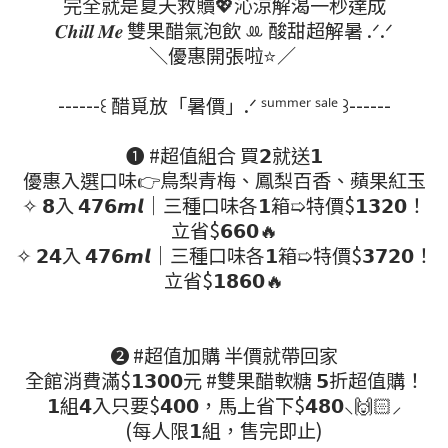
完全就是夏天救贖💖沁涼解渴一秒達成
𝑪𝒉𝒊𝒍𝒍 𝑴𝒆 雙果醋氣泡飲 ꔛ 酸甜超解暑 .ᐟ.ᐟ
＼優惠開張啦⭐／
------꒰ 醋覓放「暑價」.ᐟ ˢᵘᵐᵐᵉʳ ˢᵃˡᵉ ꒱------
❶ #超值組合 買𝟮就送𝟭
優惠入選口味👉鳥梨青梅、鳳梨百香、蘋果紅玉
✧ 𝟴入 𝟰𝟳𝟲𝙢𝙡｜三種口味各𝟭箱➯特價$𝟭𝟯𝟮𝟬！
立省$𝟲𝟲𝟬🔥
✧ 𝟮𝟰入 𝟰𝟳𝟲𝙢𝙡｜三種口味各𝟭箱➯特價$𝟯𝟳𝟮𝟬！
立省$𝟭𝟴𝟲𝟬🔥
❷ #超值加購 半價就帶回家
全館消費滿$𝟭𝟯𝟬𝟬元 #雙果醋軟糖 𝟱折超值購！
𝟭組𝟰入只要$𝟰𝟬𝟬，馬上省下$𝟰𝟴𝟬⸜🙌🏻⸝‍
(每人限𝟭組，售完即止)