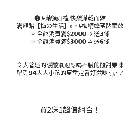
❸ #滿額好禮 快樂滿載而歸
滿額贈【梅の生活】👉 #梅精蜂蜜酵素飲
✧ 全館消費滿$𝟮𝟬𝟬𝟬 ➯ 送𝟯條
✧ 全館消費滿$𝟯𝟬𝟬𝟬 ➯ 送𝟲條
令人著迷的碳酸氣泡🫧喝不膩的酸甜果味
醋覓𝟵𝟰大人小孩的夏季定番好滋味˙ ͜ʟ˙ .ᐟ
買2送1超值組合！