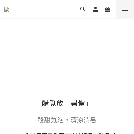
醋覓放「暑價」
酸甜氣泡，清涼消暑