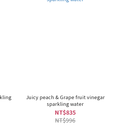
kling
Juicy peach & Grape fruit vinegar
sparkling water
NT$835
NT$996