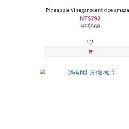
Pineapple Vinegar scent rice amaz
NT$792
NT$960