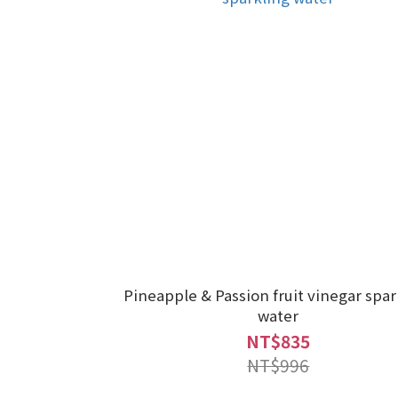
Pineapple & Passion fruit vinegar spar
water
NT$835
NT$996