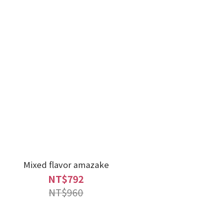
Mixed flavor amazake
NT$792
NT$960