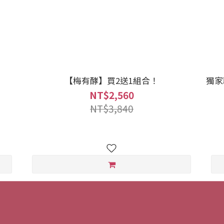
【梅有酵】買2送1組合！
獨家聯名
NT$2,560
NT$3,840