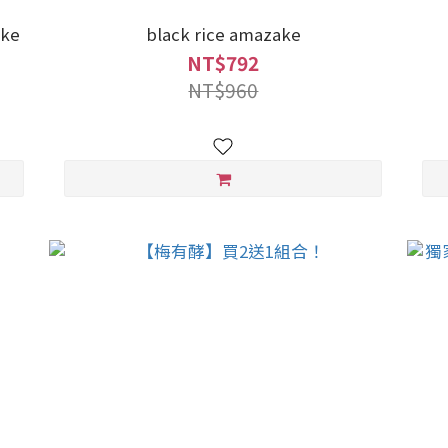
ake
black rice amazake
NT$792
NT$960