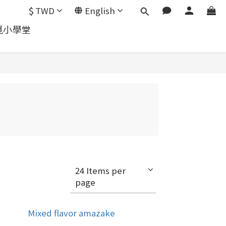
$
TWD
English
覓小學堂
24 Items per
page