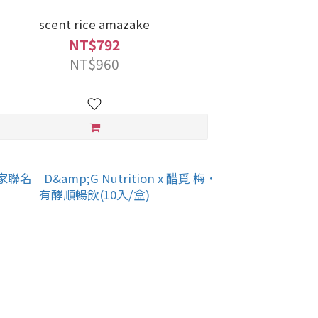
scent rice amazake
NT$792
NT$960