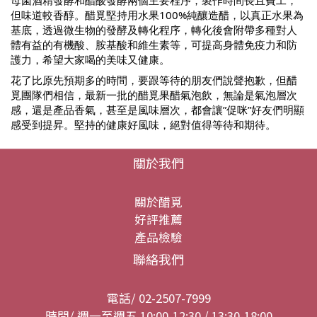
母菌酒精發酵和醋酸發酵兩個主要程序，製作時間長且費工，
但味道較香醇。醋覓堅持用水果100%純釀造醋，以真正水果為
基底，透過微生物的發酵及轉化程序，轉化後會附帶多種對人
體有益的有機酸、胺基酸和維生素等，可提高身體免疫力和防
護力，希望大家喝的美味又健康。
花了比原先預期多的時間，要跟等待的朋友們說聲抱歉，但醋
覓團隊們相信，最新一批的醋覓果醋氣泡飲，無論是氣泡層次
感，還是產品香氣，甚至是風味層次，都會讓”促咪”好友們明顯
感受到提昇。堅持的健康好風味，絕對值得等待和期待。
關於我們
關於醋覓
好評推薦
產品檢驗
聯絡我們
電話/ 02-2507-7999
時間/ 週一至週五 10:00-12:30 / 13:30-18:00