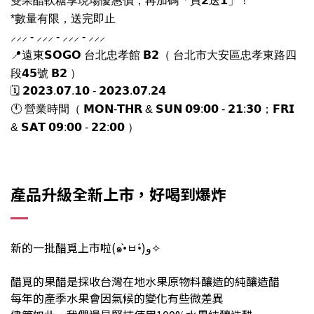
雙果醋軟糖享現場優惠價，再加碼「買𝟮送𝟭」！
*數量有限，送完即止
‎⸝⸝⸝ - ‎⸝⸝⸝ - ‎⸝⸝⸝ - ‎⸝⸝⸝
忠孝館 𝗕𝟮（
台北市大安區忠孝東路四
📍遠東𝗦𝗢𝗚𝗢 台北
段𝟰𝟱號 𝗕𝟮 ）
🗓 𝟮𝟬𝟮𝟯.𝟬𝟳.𝟭𝟬 - 𝟮𝟬𝟮𝟯.𝟬𝟳.𝟮𝟰
🕚 營業時間（ 𝗠𝗢𝗡-𝗧𝗛𝗥 & 𝗦𝗨𝗡 𝟬𝟵:𝟬𝟬 - 𝟮𝟭:𝟯𝟬；𝗙𝗥𝗜
& 𝗦𝗔𝗧 𝟬𝟵:𝟬𝟬 - 𝟮𝟮:𝟬𝟬 ）
產品升級全新上市，好喝到爆炸
新的一批醋覓上市啦(๑•̀ㅂ•́)و✧
醋覓的果醋是採收台灣在地水果原物料釀造的純釀造醋
每年的產季水果會因氣候的變化有些微差異