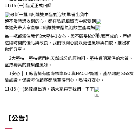
11/15 (一) 醋覓正式回歸
最新一批
#純釀雙果醋氣泡飲
準備出貨中
迫不及待想收到的心，都在私訊跟留言中感受到
本週先帶大家直擊
#純釀雙果醋氣泡飲生產現場
每一瓶都灌注我們3大堅持1安心，與不願妥協的執著而成的，歷經
這段時間的優化與改良，我們很開心能以更佳風味與口感，推出和
你們分享。
｜3大堅持｜
堅持選用純天然成分的原物料、堅持透明潔淨的水質、
堅持獨具的雙果醋風味。
｜1安心｜
工廠皆擁有國際標準ISO 與HACCP認證，產品均經 SGS檢
驗認證。保證每位顧客都能買得開心，喝得好安心。
11/15 (一)起陸續出貨，請大家再等我們一下下
【公告】