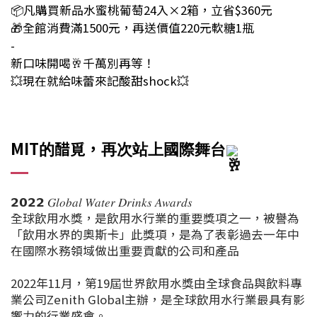
📦凡購買新品水蜜桃葡萄24入×2箱，立省$360元
🎁全館消費滿1500元，再送價值220元軟糖1瓶
-
新口味開喝🥂千萬別再等！
💥現在就給味蕾來記酸甜shock💥
MIT
醋覓
，
的
再次站上國際舞台
𝟮𝟬𝟮𝟮 𝐺𝑙𝑜𝑏𝑎𝑙 𝑊𝑎𝑡𝑒𝑟 𝐷𝑟𝑖𝑛𝑘𝑠 𝐴𝑤𝑎𝑟𝑑𝑠
全球飲用水獎，是飲用水行業的重要獎項之一，被譽為
「飲用水界的奧斯卡」此獎項，是為了表彰過去一年中
在國際水務領域做出重要貢獻的公司和產品
2022年11月，第19屆世界飲用水獎由全球食品與飲料專
業公司Zenith Global主辦，是全球飲用水行業最具有影
響力的行業盛會。