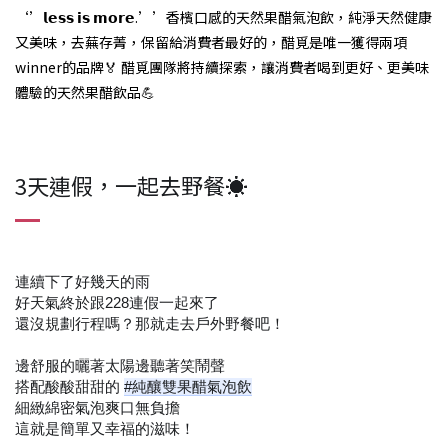
‘’𝗹𝗲𝘀𝘀 𝗶𝘀 𝗺𝗼𝗿𝗲.’’香檳口感的天然果醋氣泡飲，純淨天然健康
又美味，去蕪存菁，保留給消費者最好的，醋覓是唯一獲得兩項
winner的品牌🏅
醋覓團隊將持續探索，讓消費者喝到更好、更美味
體驗的天然果醋飲品💪
3天連假，一起去野餐☀
連續下了好幾天的雨
好天氣終於跟228連假一起來了
還沒規劃行程嗎？那就走去戶外野餐吧！
邊舒服的曬著太陽邊聽著笑鬧聲
搭配酸酸甜甜的
#純釀雙果醋氣泡飲
細緻綿密氣泡爽口無負擔
這就是簡單又幸福的滋味！