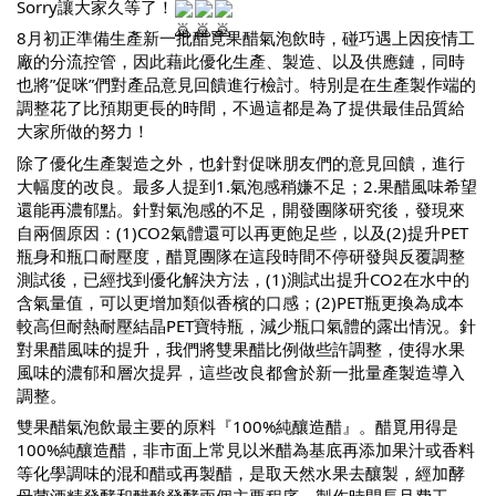
Sorry讓大家久等了！
8月初正準備生產新一批醋覓果醋氣泡飲時，碰巧遇上因疫情工
廠的分流控管，因此藉此優化生產、製造、以及供應鏈，同時
也將”促咪”們對產品意見回饋進行檢討。特別是在生產製作端的
調整花了比預期更長的時間，不過這都是為了提供最佳品質給
大家所做的努力！
除了優化生產製造之外，也針對促咪朋友們的意見回饋，進行
大幅度的改良。最多人提到1.氣泡感稍嫌不足；2.果醋風味希望
還能再濃郁點。
針對氣泡感的不足，開發團隊研究後，發現來
自兩個原因：(1)CO2氣體還可以再更飽足些，以及(2)提升PET
瓶身和瓶口耐壓度，醋覓團隊在這段時間不停研發與反覆調整
測試後，已經找到優化解決方法，(1)測試出提升CO2在水中的
含氣量值，可以更增加類似香檳的口感；(2)PET瓶更換為成本
較高但耐熱耐壓結晶PET寶特瓶，減少瓶口氣體的露出情況。
針
對果醋風味的提升，我們將雙果醋比例做些許調整，使得水果
風味的濃郁和層次提昇，這些改良都會於新一批量產製造導入
調整。
雙果醋氣泡飲最主要的原料『100%純釀造醋』。醋覓用得是
100%純釀造醋，非市面上常見以米醋為基底再添加果汁或香料
等化學調味的混和醋或再製醋，是取天然水果去釀製，經加酵