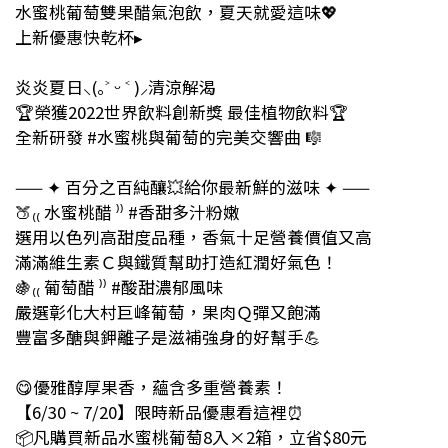
水蜜桃葡萄雙果醋氣泡飲，夏天就愛這味💖
上新優惠快乾杯▸
⠀⠀
炎炎夏日⸜(｡˃ ᵕ ˂ )⸝清涼解渴
🏆榮獲2022世界飲料創新獎 最佳植物飲料🏆
全新研發 #水蜜桃與葡萄的完美交響曲 🎼
⠀⠀
—— ✦ 百分之百純釀💥給你最新鮮的滋味 ✦ ——
🍑₍₍ 水蜜桃醋 ⁾⁾ #香甜多汁粉嫩
選用以色列高甜度品種，香氣十足營養價值又高
滿滿維生素Ｃ與鐵質幫助打造紅潤好氣色！
🍇₍₍ 葡萄醋 ⁾⁾ #酸甜濃郁風味
嚴選彰化大村巨峰葡萄，果肉Ｑ彈又飽滿
豐富多醣與鉀離子是滋補強身的好幫手💪
⠀⠀
😋優雅醇厚果香，蘊含多重營養素！
【6/30 ~ 7/20】限時新品優惠看這裡⏰
📦凡購買新品水蜜桃葡萄8入×2箱，立省$80元