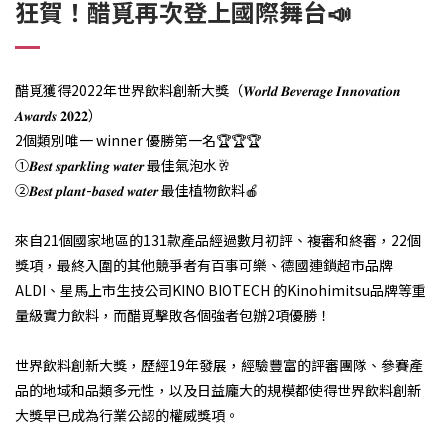
狂賀！醋覓再次登上國際舞台📣
醋覓獲得2022年世界飲料創新大獎（𝑾𝒐𝒓𝒍𝒅 𝑩𝒆𝒗𝒆𝒓𝒂𝒈𝒆 𝑰𝒏𝒏𝒐𝒗𝒂𝒕𝒊𝒐𝒏
𝑨𝒘𝒂𝒓𝒅𝒔 𝟐𝟎𝟐𝟐）
2個類別唯一 winner 優勝第一名🏆🏆🏆
①𝑩𝒆𝒔𝒕 𝒔𝒑𝒂𝒓𝒌𝒍𝒊𝒏𝒈 𝒘𝒂𝒕𝒆𝒓 最佳氣泡水🥂
②𝑩𝒆𝒔𝒕 𝒑𝒍𝒂𝒏𝒕-𝒃𝒂𝒔𝒆𝒅 𝒘𝒂𝒕𝒆𝒓 最佳植物飲料🍎
來自21個國家地區的131款產品經過數月初評、複審和終審，22個
獎項，最終入圍的其他競爭者有百事可樂、德國連鎖超市品牌
ALDI、星馬上市生技公司KINO BIOTECH 的Kinohimitsu品牌等重
量級實力飲料，而醋覓擊敗各個強者包辦2項優勝！
世界飲料創新大獎，歷經19年發展，經驗豐富的評審團隊、參賽產
品的地域和品類多元性，以及日益龐大的規模都使得世界飲料創新
大獎早已成為行業公認的權威獎項。