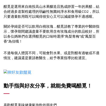
醋覓是選用來自南投高山水果釀造且熟成靜置一年的果醋，結
合經過多道製程處理的弱鹼性無菌純淨水和食用級CO2，所以
只要適量飲用既可以喝得很安心又可以減緩懷孕不適感喔。
關於孕婦是否可以飲用白桃玫瑰，醋覓請教了專業的中醫師指
示，懷孕期間建議盡量不要飲用含有玫瑰成分的飲品較好，所
以各位媽咪們在選擇醋覓的口味時選擇“鳥梨青梅”或“鳳梨百
香”為佳哦！
不過每個人體質不同，可能會對水果、或是對醋有過敏或不適
情況，建議還是要請教醫生，給予專業指導比較適宜。
動手指與好友分享，就能免費喝醋覓！
喜歡醋覓美味健康氣泡飲的朋友們