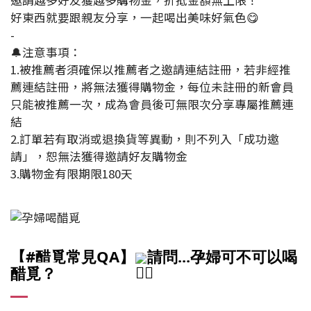
邀請越多好友獲越多購物金，折抵金額無上限！
好東西就要跟親友分享，一起喝出美味好氣色😋
-
🔔注意事項：
1.被推薦者須確保以推薦者之邀請連結註冊，若非經推
薦連結註冊，將無法獲得購物金，每位未註冊的新會員
只能被推薦一次，成為會員後可無限次分享專屬推薦連
結
2.訂單若有取消或退換貨等異動，則不列入「成功邀
請」，恕無法獲得邀請好友購物金
3.購物金有限期限180天
【
#醋覓常見QA
】
請問...孕婦可不可以喝
醋覓？