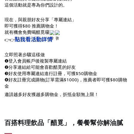
這個活動就是專為你們設計的。
現在，與親朋好友分享「專屬連結」
即可獲得$80 推薦購物金！
就有機會免費喝醋覓囉
點我看活動詳情
👉👉
立即照著步驟這樣做
❶登入會員帳戶後複製專屬連結
❷分享連結給可能會喜歡醋覓的好友
❸好友使用專屬連結進行註冊，可獲$50購物金
❹好友註冊完成購物(訂單需滿$1000)，推薦者即可獲$80購物
金
邀請越多好友獲越多購物金，折抵金額無上限！
百搭料理飲品「醋覓」，餐餐幫你解油膩
😋