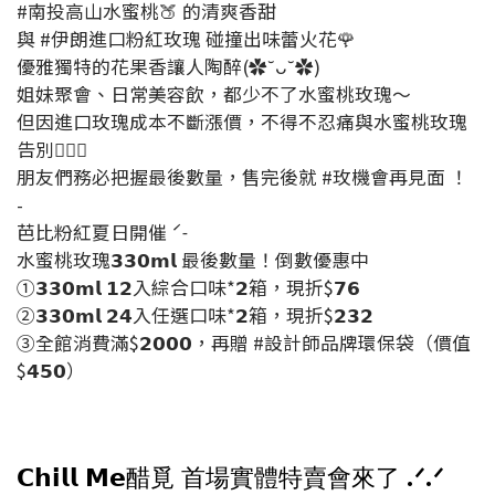
#南投高山水蜜桃🍑 的清爽香甜
與 #伊朗進口粉紅玫瑰 碰撞出味蕾火花🌹
優雅獨特的花果香讓人陶醉‎(✿˘ᴗ˘✿)
姐妹聚會、日常美容飲，都少不了水蜜桃玫瑰～
但因進口玫瑰成本不斷漲價，不得不忍痛與水蜜桃玫瑰
告別🙇🏻‍♀️
朋友們務必把握最後數量，售完後就 #玫機會再見面 ！
-
芭比粉紅夏日開催 ˊ˗
水蜜桃玫瑰𝟯𝟯𝟬𝗺𝗹 最後數量！倒數優惠中
①𝟯𝟯𝟬𝗺𝗹 𝟭𝟮入綜合口味*𝟮箱，現折$𝟳𝟲
②𝟯𝟯𝟬𝗺𝗹 𝟮𝟰入任選口味*𝟮箱，現折$𝟮𝟯𝟮
③全館消費滿$𝟮𝟬𝟬𝟬，再贈 #設計師品牌環保袋（價值
$𝟰𝟱𝟬）
.ᐟ.ᐟ
𝗖𝗵𝗶𝗹𝗹 𝗠𝗲醋覓 首場實體特賣會來了