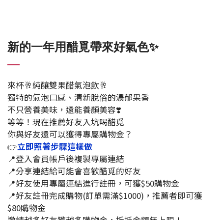
新的一年用醋覓
帶來好氣色✨
來杯🥂純釀雙果醋氣泡飲🥂
獨特的氣泡口感、清新脫俗的濃郁果香
不只營養美味，還能養顏美容❣️
等等！現在推薦好友入坑喝醋覓
你與好友還可以獲得專屬購物金？
👉
立即照著步驟這樣做
📍登入會員帳戶後複製專屬連結
📍分享連結給可能會喜歡醋覓的好友
📍好友使用專屬連結進行註冊，可獲$50購物金
📍好友註冊完成購物(訂單需滿$1000)，推薦者即可獲
$80購物金