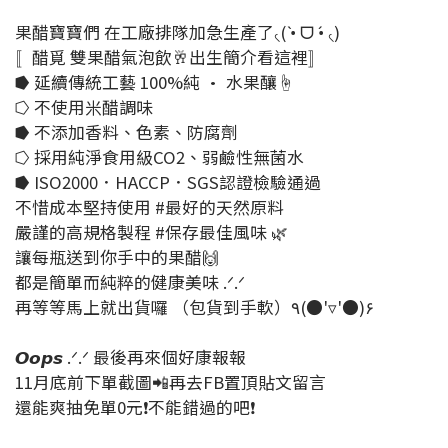
果醋寶寶們 在工廠排隊加急生產了৻( •̀ ᗜ •́ ৻)
〚醋覓 雙果醋氣泡飲🥂出生簡介看這裡〛
⭓ 延續傳統工藝 100%純 • 水果釀☝️
⭔ 不使用米醋調味
⭓ 不添加香料、色素、防腐劑
⭔ 採用純淨食用級CO2、弱鹼性無菌水
⭓ ISO2000．HACCP．SGS認證檢驗通過
不惜成本堅持使用 #最好的天然原料
嚴謹的高規格製程 #保存最佳風味 🌿
讓每瓶送到你手中的果醋🙌
都是簡單而純粹的健康美味 .ᐟ.ᐟ
再等等馬上就出貨囉 （包貨到手軟）٩(●'▿'●)۶
𝙊𝙤𝙥𝙨 .ᐟ.ᐟ 最後再來個好康報報
11月底前下單截圖📲再去FB置頂貼文留言
還能爽抽免單0元❗不能錯過的吧❗