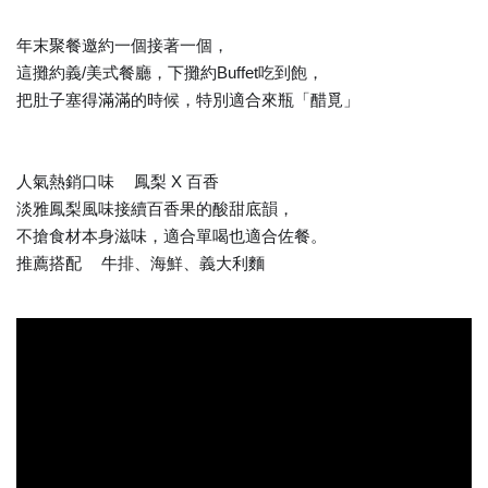
年末聚餐邀約一個接著一個，
這攤約義/美式餐廳，下攤約Buffet吃到飽，
把肚子塞得滿滿的時候，特別適合來瓶「醋覓」
人氣熱銷口味
鳳梨 X 百香
🍍
淡雅鳳梨風味接續百香果的酸甜底韻，
不搶食材本身滋味，適合單喝也適合佐餐。
推薦搭配
牛排、海鮮、義大利麵
🥂