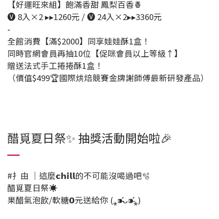
【好運旺來組】飽滿香甜 鳳梨百香🍍
🅥 8入×2 ▸▸1260元 / 🅥 24入×2▸▸3360元
-
全館消費【滿$2000】同享娃娃酥1盒！
同時官網會員再抽10位【促咪會員以上等級↑】
贈送法式手工捲捲酥1盒！
（價值$499🏆國際烘焙競賽金牌謝師傅最新研發產品）
醋覓夏日祭✨ 抽獎活動開始啦🎉
#扌由 ｜這麼𝗰𝗵𝗶𝗹𝗹的不可能沒喝過吧🫧
醋覓夏日祭☀
果醋氣泡飲/軟糖𝟬元送給你 (⁎⁍̴̛ᴗ⁍̴̛⁎)
⠀⠀