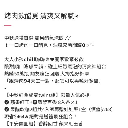
烤肉飲醋覓 清爽又解膩
🥂
中秋送禮首選 雙果醋氣泡飲 .ᐟ.ᐟ
🍢一口烤肉一口醋覓，油膩感瞬間歸𝟬✨ˊ˗
⠀⠀
大人小孩𝗰𝗵𝗶𝗹𝗹嗨嗨🥂❤️闔家歡聚必飲
酸甜順口濃郁果韻，碰上細緻氣泡的清爽神組合
熱銷50萬瓶 網友瘋狂回購 大拇指好評💬
「跟烤肉𝟵𝟰天生一對，配它可以再嗑好多盤」
-
【中秋好食成雙twins組】限量人氣必搶
🅥 蘋果紅玉+🅥鳳梨百香 8入各×1
🅥 果醋軟糖2組共4入🎁再贈娃娃酥1盒（價值$268）
現省$464🔥絕對是送禮最狂組合！
【平安團圓組】香醇回甘 蘋果紅玉🍎