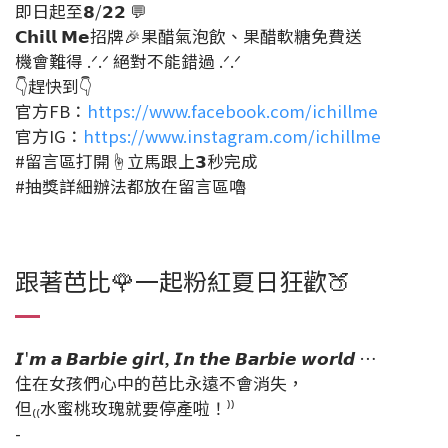
即日起至𝟴/𝟮𝟮 💬
𝗖𝗵𝗶𝗹𝗹 𝗠𝗲招牌🎉果醋氣泡飲、果醋軟糖免費送
機會難得 .ᐟ.ᐟ 絕對不能錯過 .ᐟ.ᐟ
👇趕快到👇
官方FB：
https://www.facebook.com/ichillme
官方IG：
https://www.instagram.com/ichillme
#留言區打開☝️立馬跟上𝟯秒完成
#抽獎詳細辦法都放在留言區嚕
跟著芭比🌹一起粉紅夏日狂歡🍑
𝙄'𝙢 𝙖 𝘽𝙖𝙧𝙗𝙞𝙚 𝙜𝙞𝙧𝙡, 𝙄𝙣 𝙩𝙝𝙚 𝘽𝙖𝙧𝙗𝙞𝙚 𝙬𝙤𝙧𝙡𝙙 …
住在女孩們心中的芭比永遠不會消失，
但₍₍水蜜桃玫瑰就要停產啦！⁾⁾
-