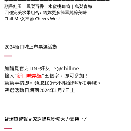
蘋果紅玉｜鳳梨百香｜水蜜桃葡萄｜烏梨青梅
四種完美水果組合♪ 給妳更多簡單純粹美味
Chill Me女神節 Cheers We .ᐟ
2024新口味上市票選活動
加醋覓官方LINE好友-->@chillme
輸入"
新口味票選
"五個字，即可參加！
動動手指即可領取100元不限金額折扣券哦。
票選活動日期到2024年1月7日止
🚨爆單警報🚨感謝醋覓粉粉大力支持 .ᐟ.ᐟ