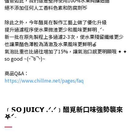
儘管如此，我們還是堅持使用100%水果純釀造醋
絕不添加任何人工香料色素和防腐劑👋
除此之外，今年醋覓在製作工藝上做了優化升級
提升過濾程序使水果微渣更少和風味更鮮明 ˎˊ˗
新一批在原先製程上多過濾2-3次，使水果殘留纖維更少
也讓果醋色澤較為清澈及水果風味更鮮明🍎
氣泡比重也比過往增加了15%，讓氣泡口感更明顯哦 ✦ ✦
so good ~(˶‾᷄ꈊ‾᷅˵)~
商品Q&A：
https://www.chillme.net/pages/faq
﹝𝗦𝗢 𝗝𝗨𝗜𝗖𝗬 .ᐟ.ᐟ﹞醋覓新口味強勢襲來
𖤐ˊ˗